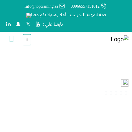
Info@toptraining.sa
00966557151012
قمة المهنة للتدريب - أهلا وسهلا بكم معنا
تابعنا علي :
التصميم
انشأ من قبل
المدير العام
ساعات
(0 المراجعات)
آخر تحديث
Sun, 26-Jul-2026
Arabic