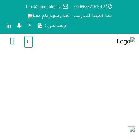
Info@toptraining.sa
00966557151012
قمة المهنة للتدريب - أهلا وسهلا بكم معنا
تابعنا علي :
تطبيقات الذكاء الاصطناعي في
بيئة العمل
تقدم هذه الدورة نظرة شاملة حول الذكاء الاصطناعي ودوره المحوري في
تطوير بيئة العمل الحديثة. تبدأ بتعريف المفاهيم الأساسية للذكاء
الاصطناعي وأنواعه المختلفة.
انشأ من قبل
أشرف صلاح الدين عبدالعزيز