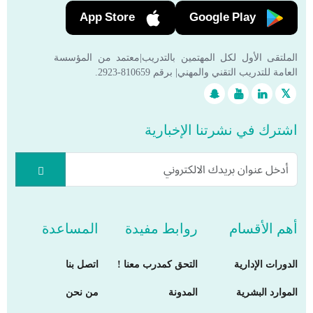
App Store
Google Play
الملتقى الأول لكل المهتمين بالتدريب|معتمد من المؤسسة
العامة للتدريب التقني والمهني| برقم 810659-2923.
اشترك في نشرتنا الإخبارية
أهم الأقسام
روابط مفيدة
المساعدة
الدورات الإدارية
التحق كمدرب معنا !
اتصل بنا
الموارد البشرية
المدونة
من نحن