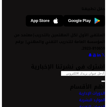
حمّل تطبيقنا
App Store
Google Play
الملتقى الأول لكل المهتمين بالتدريب|معتمد من
المؤسسة العامة للتدريب التقني والمهني| برقم
810659-2923.
اشترك في نشرتنا الإخبارية
أهم الأقسام
الدورات الإدارية
الموارد البشرية
الدورات التقنية