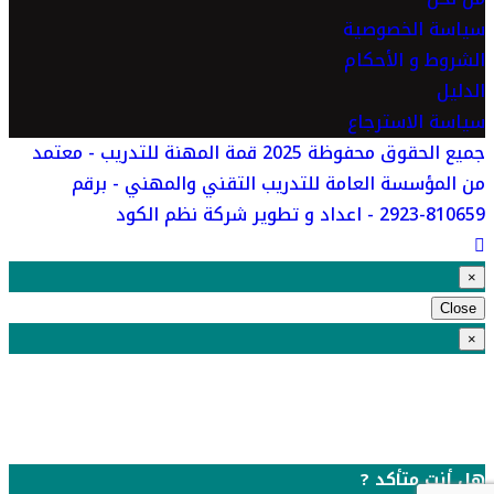
سياسة الخصوصية
الشروط و الأحكام
الدليل
سياسة الاسترجاع
جميع الحقوق محفوظة 2025 قمة المهنة للتدريب - معتمد
من المؤسسة العامة للتدريب التقني والمهني - برقم
810659-2923 - اعداد و تطوير شركة نظم الكود
×
Close
×
هل أنت متأكد ?