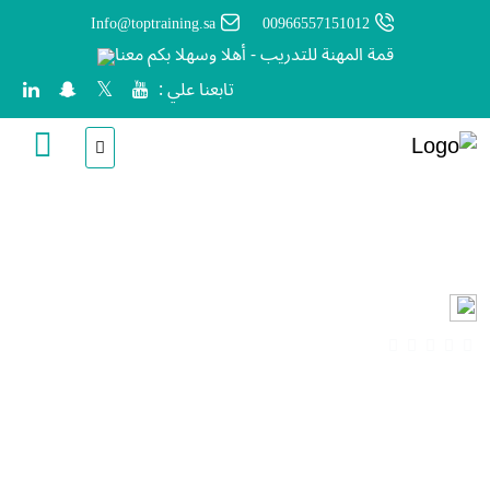
Info@toptraining.sa
00966557151012
قمة المهنة للتدريب - أهلا وسهلا بكم معنا
تابعنا علي :
التحصيل
انشأ من قبل
المدير العام
ساعات
(0 المراجعات)
آخر تحديث
Sun, 26-Jul-2026
Arabic