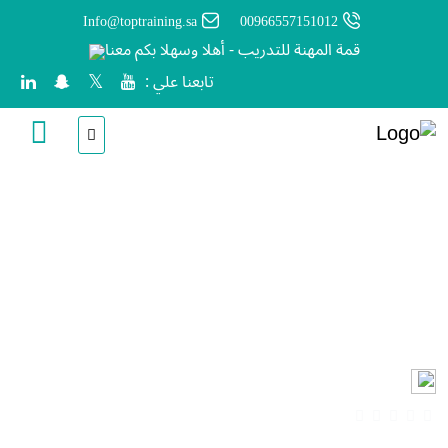
Info@toptraining.sa
00966557151012
قمة المهنة للتدريب - أهلا وسهلا بكم معنا
تابعنا علي :
دلونى على التدريب
محاضرة "دلوني على التدريب" هي بوابتك لدخول عالم التدريب الاحترافي.
اكتشف معنا مفهوم التدريب الحديث، وأهميته في سوق العمل، وكيف تبدأ
مسيرتك المهنية كمدرب ناجح.
انشأ من قبل
الدكتور / أيوب الايوب
00:13:27 ساعات
(0 المراجعات)