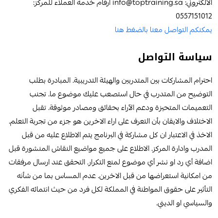
الالكتروني: info@toptraining.sa ارقام خدمة العملاء للمركز:
0557151012
يمكنكم التواصل معنا بالضغط هنا
سياسة التواصل
احترام المشاركات بين المتدربين والهيئة التدريبية. المبادرة بطلب
التوضيح من المتدرب في حال استصعب عليك موضوع ما. تجنب
التعميمات المتحيزة ودعم الآراء بحقائق ومصادر موثوقة. تقبل
الاختلاف والايقان بأن التعرف على اراء الاخرين هو جزء من تجربة التعلم.
الاخذ في الاعتبار ان كل مشاركة في البرنامج يتم الاطلاع عليه من قبل
المدرب وادارة المركز. الاطلاع على جميع مواضيع النقاش المنشورة قبل
اضافة أي رد او نشر أي موضوع لمنع التكرار. التحقق عند ارسال مرفقات
من امكانية استعراضها من قبل الاخرين. عدم المساس بما من شأنه
التأثير على حقوق المواطنة في المملكة لكل فرد من حيث انتمائه الفكري
والسياسي او الديني.