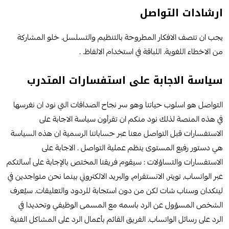
ارشادات التواصل
يجب ان تتصف الافكار المطروحة بالتنظيم والتسلسل. خلو المشاركة
من الاخطاء اللغوية. اللباقة في استخدام الالفاظ. .
سياسة الاجابة على استفسارات المتدرب
التواصل هو اسلوب حياتنا وهو سر نجاح الصداقات التي نود ان نغرسها
في هذه المنصة لذلك نود منكم ان تقرأون سياسة الاجابة على
الاستفسارات قبل التواصل معنا عبر حساباتنا الرسمية ان هذه السياسة
هي دستور رفيع المستوى ينظم عملية التواصل . الاجابة على
الاستفسارات والتساؤلات : سيقوم فريقنا المختص بالإجابة على أسالتكم
عبر الواتساب, تويتر, الانستقرام, والبريد الالكتروني بينما نحن متواجدين في
لينكدان وسناب شات لكن من دون استجابة للردود والتعليقات. سيُعرف
الشخص المسؤول عن الرد باسمه مع المسمى الوظيفي وتحديدا في
الرد على رسائل الواتساب. الفريق القائم بأعمال الرد على المشاكل الفنية