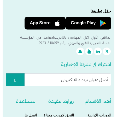
حمّل تطبيقنا
App Store
Google Play
الملتقى الأول لكل المهتمين بالتدريب|معتمد من المؤسسة
العامة للتدريب التقني والمهني| برقم 810659-2923.
اشترك في نشرتنا الإخبارية
أهم الأقسام
روابط مفيدة
المساعدة
الدورات الإدارية
التحق كمدرب معنا !
اتصل بنا