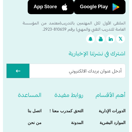
App Store
Google Play
الملتقى الأول لكل المهتمين بالتدريب|معتمد من المؤسسة
العامة للتدريب التقني والمهني| برقم 810659-2923.
اشترك في نشرتنا الإخبارية
أهم الأقسام
روابط مفيدة
المساعدة
الدورات الإدارية
التحق كمدرب معنا !
اتصل بنا
الموارد البشرية
المدونة
من نحن