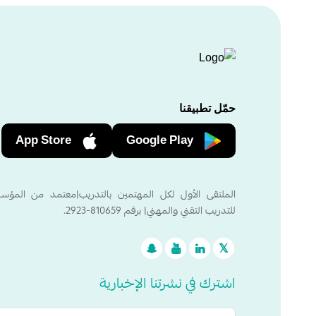
حمّل تطبيقنا
App Store
Google Play
الملتقى الأول لكل المهتمين بالتدريب|معتمد من المؤس
للتدريب التقني والمهني| برقم 810659-2923.
اشترك في نشرتنا الإخبارية